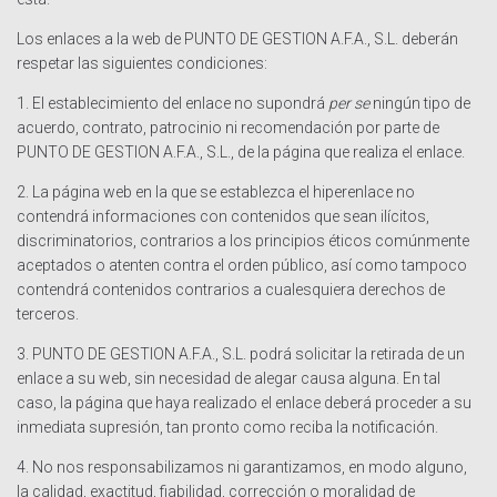
Los enlaces a la web de PUNTO DE GESTION A.F.A., S.L. deberán
respetar las siguientes condiciones:
1. El establecimiento del enlace no supondrá
per se
ningún tipo de
acuerdo, contrato, patrocinio ni recomendación por parte de
PUNTO DE GESTION A.F.A., S.L., de la página que realiza el enlace.
2. La página web en la que se establezca el hiperenlace no
contendrá informaciones con contenidos que sean ilícitos,
discriminatorios, contrarios a los principios éticos comúnmente
aceptados o atenten contra el orden público, así como tampoco
contendrá contenidos contrarios a cualesquiera derechos de
terceros.
3. PUNTO DE GESTION A.F.A., S.L. podrá solicitar la retirada de un
enlace a su web, sin necesidad de alegar causa alguna. En tal
caso, la página que haya realizado el enlace deberá proceder a su
inmediata supresión, tan pronto como reciba la notificación.
4. No nos responsabilizamos ni garantizamos, en modo alguno,
la calidad, exactitud, fiabilidad, corrección o moralidad de