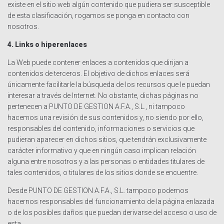
existe en el sitio web algún contenido que pudiera ser susceptible
de esta clasificación, rogamos se ponga en contacto con
nosotros.
4. Links o hiperenlaces
La Web puede contener enlaces a contenidos que dirijan a
contenidos de terceros. El objetivo de dichos enlaces será
únicamente facilitarle la búsqueda de los recursos que le puedan
interesar a través de Internet. No obstante, dichas páginas no
pertenecen a PUNTO DE GESTION A.F.A., S.L., ni tampoco
hacemos una revisión de sus contenidos y, no siendo por ello,
responsables del contenido, informaciones o servicios que
pudieran aparecer en dichos sitios, que tendrán exclusivamente
carácter informativo y que en ningún caso implican relación
alguna entre nosotros y a las personas o entidades titulares de
tales contenidos, o titulares de los sitios donde se encuentre.
Desde PUNTO DE GESTION A.F.A., S.L. tampoco podemos
hacernos responsables del funcionamiento de la página enlazada
o de los posibles daños que puedan derivarse del acceso o uso de
esta.