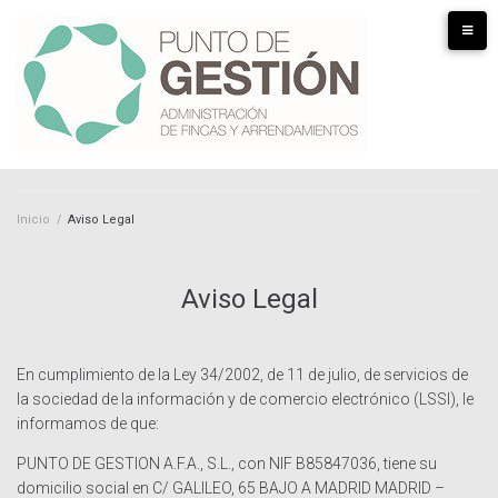
S
k
i
p
t
o
c
o
n
Inicio
/
Aviso Legal
t
e
n
Aviso Legal
t
En cumplimiento de la Ley 34/2002, de 11 de julio, de servicios de
la sociedad de la información y de comercio electrónico (LSSI), le
informamos de que:
PUNTO DE GESTION A.F.A., S.L., con NIF B85847036, tiene su
domicilio social en C/ GALILEO, 65 BAJO A MADRID MADRID –